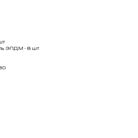
шт
ль ЭПДМ - 8 шт
80