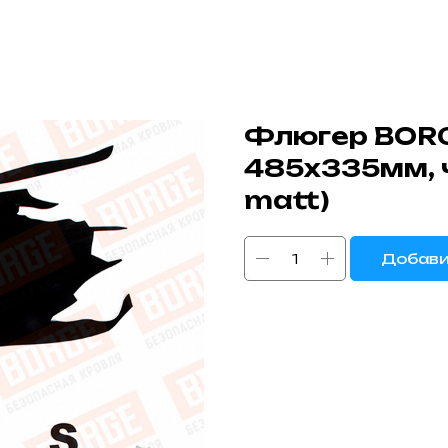
Флюгер BORG
485х335мм, 
matt)
Добави