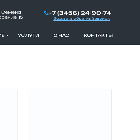
а Семёна
+7 (3456) 24-90-74
роение 15
Заказать обратный звонок
ИЕ
ИЕ
УСЛУГИ
УСЛУГИ
О НАС
О НАС
КОНТАКТЫ
КОНТАКТЫ