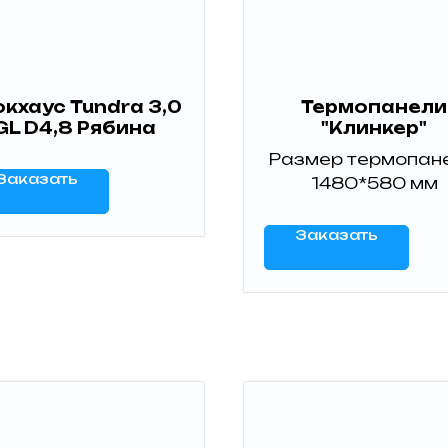
окхаус Tundra 3,0
Термопанели
GL D4,8 Рябина
"Клинкер"
Размер термопан
Заказать
1480*580 мм
Заказать