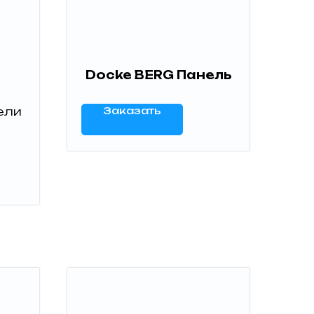
Docke BERG Панель
ели
Заказать