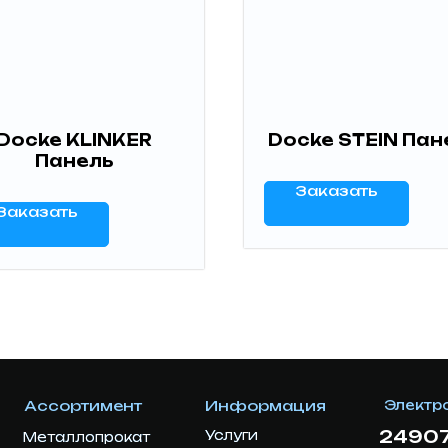
Docke KLINKER
Docke STEIN Пан
Панель
Заказать
Заказать
Ассортимент
Информация
Электр
24907
Услуги
Услуги
Металлопрокат
Металлопрокат