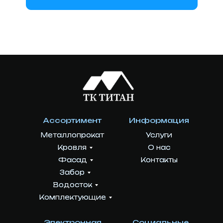
Ассортимент
Информация
Металлопрокат
Металлопрокат
Услуги
Услуги
Кровля
Кровля
О нас
О нас
Фасад
Фасад
Контакты
Контакты
Забор
Забор
Водосток
Водосток
Комплектующие
Комплектующие
Электронная
Социальные